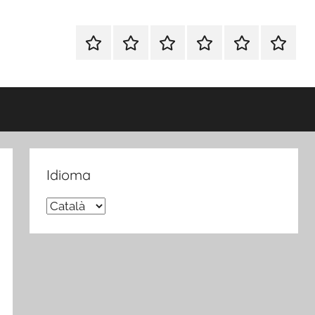
Inicio
Blog
Foro
Publicaciones
Sobre
Español
Opina
nosotros
FP
Idioma
Idioma