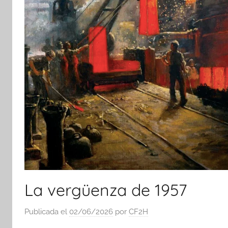
La vergüenza de 1957
Publicada el
02/06/2026
por
CF2H