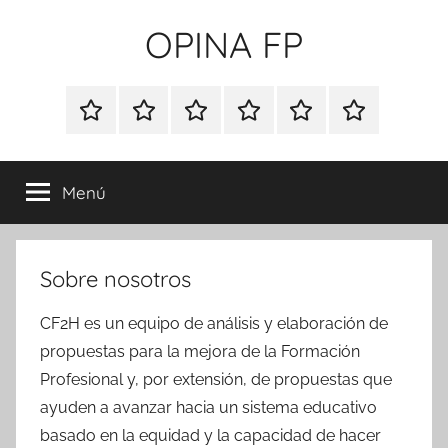
Saltar
OPINA FP
al
contenido
Propostes
per
Inicio
Blog
Foro
Publicaciones
Sobre
Español
a
Opina
nosotros
l'impuls
FP
de
Menú
l'FP
Sobre nosotros
CF2H es un equipo de análisis y elaboración de
propuestas para la mejora de la Formación
Profesional y, por extensión, de propuestas que
ayuden a avanzar hacia un sistema educativo
basado en la equidad y la capacidad de hacer