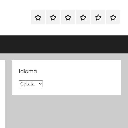
Inicio
Blog
Foro
Publicaciones
Sobre
Español
Opina
nosotros
FP
Idioma
Idioma