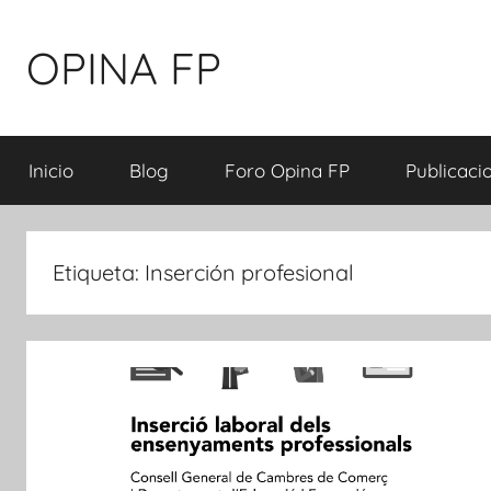
Saltar
al
OPINA FP
contenido
Propostes
per
Inicio
Blog
Foro Opina FP
Publicaci
a
l'impuls
de
l'FP
Etiqueta:
Inserción profesional