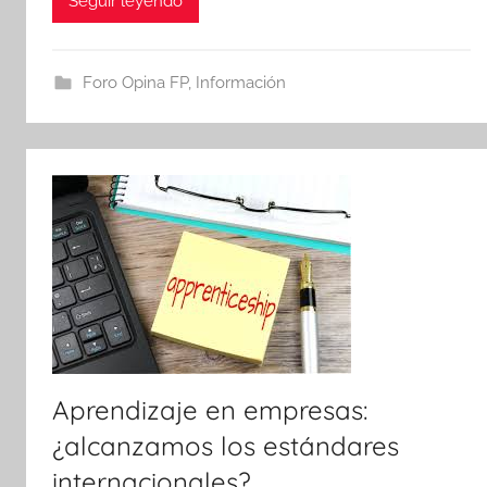
Seguir leyendo
Foro Opina FP
,
Información
Aprendizaje en empresas:
¿alcanzamos los estándares
internacionales?