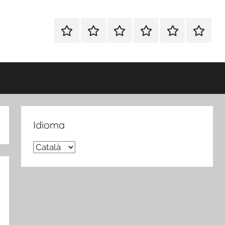
Inicio
Blog
Foro
Publicaciones
Sobre
Español
Opina
nosotros
FP
Idioma
Idioma