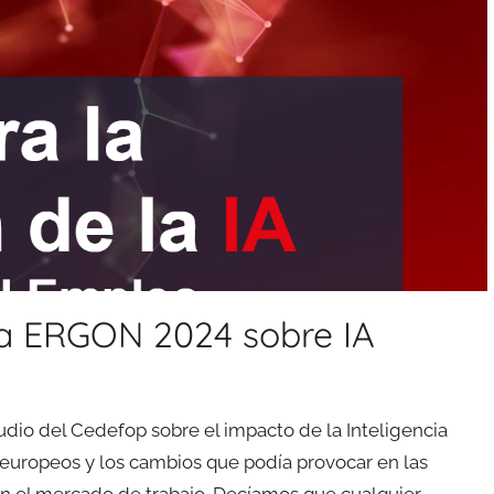
va ERGON 2024 sobre IA
io del Cedefop sobre el impacto de la Inteligencia
ses europeos y los cambios que podía provocar en las
n el mercado de trabajo. Decíamos que cualquier