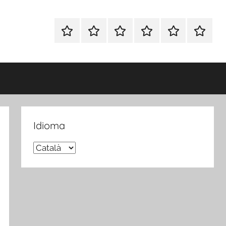
Inicio
Blog
Foro
Publicaciones
Sobre
Español
Opina
nosotros
FP
Idioma
Idioma