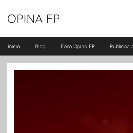
Saltar
al
OPINA FP
contenido
Propostes
per
Inicio
Blog
Foro Opina FP
Publicaci
a
l'impuls
de
l'FP