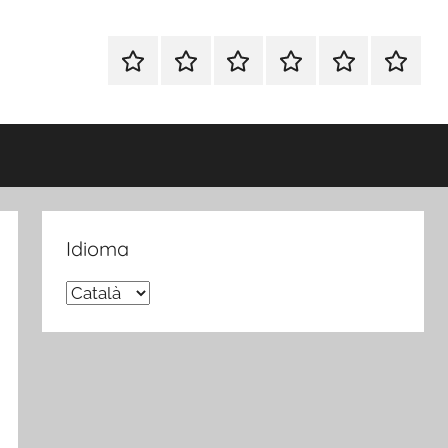
Inicio
Blog
Foro
Publicaciones
Sobre
Español
Opina
nosotros
FP
Idioma
Idioma