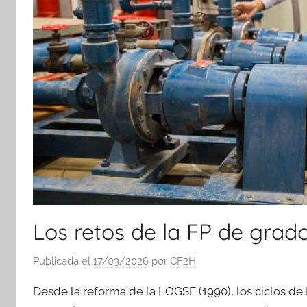
Los retos de la FP de grad
Publicada el
17/03/2026
por
CF2H
Desde la reforma de la LOGSE (1990), los ciclos d