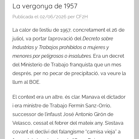
La vergonya de 1957
Publicada el
02/06/2026
per
CF2H
La calor de l’estiu de 1957, concretament el 26 de
juliol, va portar l’aprovació del
Decreto sobre
Industrias y Trabajos prohibidos a mujeres y
menores por peligrosos o insalubres.
Era un decret
del Ministerio de Trabajo franquista que un mes
després, per no pecar de precipitació, va veure la
llum al BOE.
El context era un altre, és clar. Manava el dictador
i era ministre de Trabajo Fermín Sanz-Orrio,
successor de l’infaust José Antonio Girón de
Velasco, cessat el febrer del mateix any. S’estava
covant el declivi del falangisme “camisa vieja” a