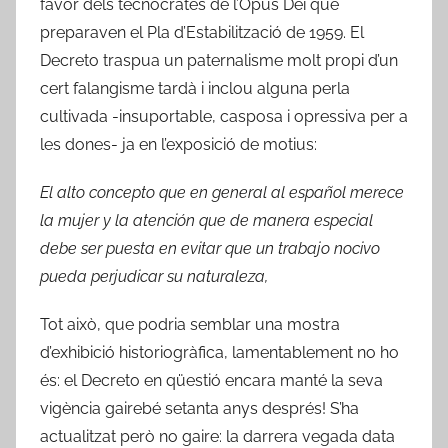
favor dels tecnòcrates de l’Opus Dei que
preparaven el Pla d’Estabilització de 1959. El
Decreto traspua un paternalisme molt propi d’un
cert falangisme tardà i inclou alguna perla
cultivada -insuportable, casposa i opressiva per a
les dones- ja en l’exposició de motius:
El alto concepto que en general al español merece
la mujer y la atención que de manera especial
debe ser puesta en evitar que un trabajo nocivo
pueda perjudicar su naturaleza,
Tot això, que podria semblar una mostra
d’exhibició historiogràfica, lamentablement no ho
és: el Decreto en qüestió encara manté la seva
vigència gairebé setanta anys després! S’ha
actualitzat però no gaire: la darrera vegada data