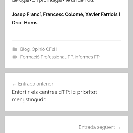
derogar-lo i promulgar-ne un de nou.
Josep Francí, Francesc Colomé, Xavier Farriols i
Oriol Homs.
Blog
,
Opinió CF2H
Formació Professional
,
FP
,
informes FP
Navegació
Entrada anterior
d'entrades
Enfortir els centres d’FP: la prioritat
menystinguda
Entrada següent