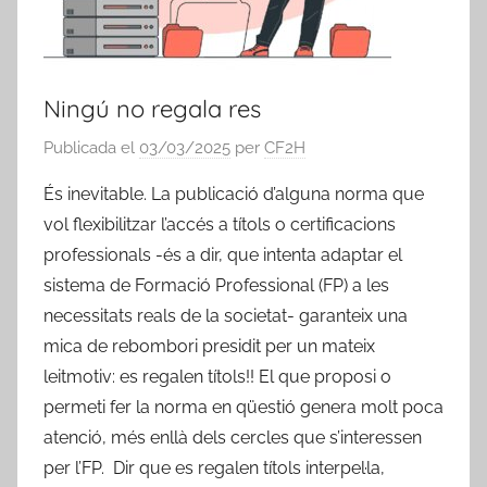
Ningú no regala res
Publicada el
03/03/2025
per
CF2H
És inevitable. La publicació d’alguna norma que
vol flexibilitzar l’accés a títols o certificacions
professionals -és a dir, que intenta adaptar el
sistema de Formació Professional (FP) a les
necessitats reals de la societat- garanteix una
mica de rebombori presidit per un mateix
leitmotiv: es regalen títols!! El que proposi o
permeti fer la norma en qüestió genera molt poca
atenció, més enllà dels cercles que s’interessen
per l’FP. Dir que es regalen títols interpel·la,