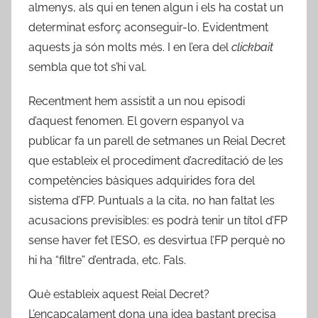
almenys, als qui en tenen algun i els ha costat un
determinat esforç aconseguir-lo. Evidentment
aquests ja són molts més. I en l’era del
clickbait
sembla que tot s’hi val.
Recentment hem assistit a un nou episodi
d’aquest fenomen. El govern espanyol va
publicar fa un parell de setmanes un Reial Decret
que estableix el procediment d’acreditació de les
competències bàsiques adquirides fora del
sistema d’FP. Puntuals a la cita, no han faltat les
acusacions previsibles: es podrà tenir un títol d’FP
sense haver fet l’ESO, es desvirtua l’FP perquè no
hi ha “filtre” d’entrada, etc. Fals.
Què estableix aquest Reial Decret?
L’encapçalament dona una idea bastant precisa