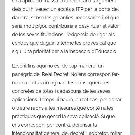
Una aplicació massa laxa reforçaria l’argument
dels qui hi veuen un accés a l’FP per la porta del
darrera, sense les garanties necessàries i, el que
seria molt pitjor, contribuiria a desvirtuar el valor
de les seves titulacions. L’exigència de rigor als
centres que duguin a terme les proves cal que
sigui una prioritat per a la inspecció d’Educació.
L’escrit fins aquí no és, de cap manera, un
panegíric del Reial Decret. No ens correspon fer-
ne una lectura imaginant les conseqüències
concretes de totes i cadascuna de les seves
aplicacions. Temps hi haurà, en tot cas, per donar
o treure raons a les mesures que conté i a les
pràctiques que generi la seva aplicació. Sí que
ens correspon, per contra, defensar la
intencionalitat general del decret i, sobretot, mirar