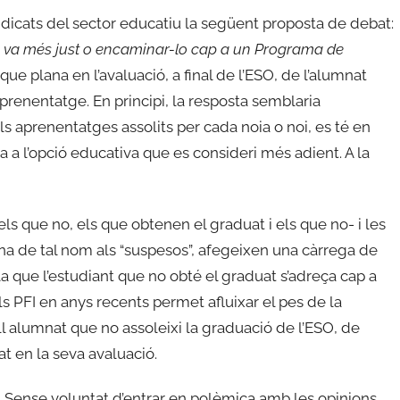
indicats del sector educatiu la següent proposta de debat:
e va més just o encaminar-lo cap a un Programa de
ue plana en l’avaluació, a final de l’ESO, de l’alumnat
prenentatge. En principi, la resposta semblaria
ls aprenentatges assolits per cada noia o noi, es té en
ça a l’opció educativa que es consideri més adient. A la
 els que no, els que obtenen el graduat i els que no- i les
gna de tal nom als “suspesos”, afegeixen una càrrega de
a que l’estudiant que no obté el graduat s’adreça cap a
ls PFI en anys recents permet afluixar el pes de la
l alumnat que no assoleixi la graduació de l’ESO, de
at en la seva avaluació.
. Sense voluntat d’entrar en polèmica amb les opinions