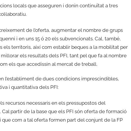
cions locals que asseguren i donin continuïtat a tres
ol·laboratiu.
l creixement de l’oferta, augmentar el nombre de grups
nquenni i en uns 15 ó 20 els subvencionats. Cal, també,
els territoris, així com establir beques a la mobilitat per
 millorar els resultats dels PFI, tant pel que fa al nombre
om els que accedissin al mercat de treball.
n l’establiment de dues condicions imprescindibles,
va i quantitativa dels PFI:
els recursos necessaris en els pressupostos del
Cal partir de la base que els PFI són oferta de formació
i que com a tal oferta formen part del conjunt de la FP