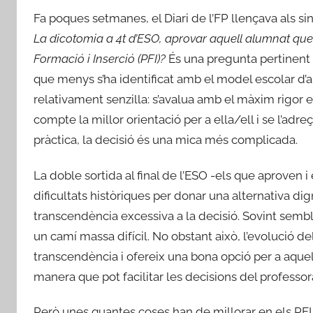
Fa poques setmanes, el Diari de l’FP llençava als s
La dicotomia a 4t d’ESO, aprovar aquell alumnat qu
Formació i Inserció (PFI)?
És una pregunta pertinent q
que menys s’ha identificat amb el model escolar d’a
relativament senzilla: s’avalua amb el màxim rigor e
compte la millor orientació per a ella/ell i se l’adre
pràctica, la decisió és una mica més complicada.
La doble sortida al final de l’ESO -els que aproven i
dificultats històriques per donar una alternativa di
transcendència excessiva a la decisió. Sovint sembl
un camí massa difícil. No obstant això, l’evolució de
transcendència i ofereix una bona opció per a aquel
manera que pot facilitar les decisions del professor
Però unes quantes coses han de millorar en els PFI