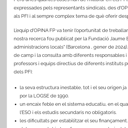
expressades pels representants sindicals, des d’OPI
als PFI i al sempre complex tema de què oferir desp
L’equip d’OPINA FP va tenir l’oportunitat de treballar
nostra recerca fou publicat per la Fundació Jaume Bo
administracions locals” (Barcelona , gener de 2024). 
de camp i la consulta amb diferents responsables i
professors i equips directius de diferents instituts p
dels PFI:
la seva estructura inestable, tot i el seu origen 
por la LOGSE de 1990.
un encaix feble en el sistema educatiu, en el qua
l’ESO i els estudis secundaris no obligatoris.
les dificultats per estabilitzar el seu finançament