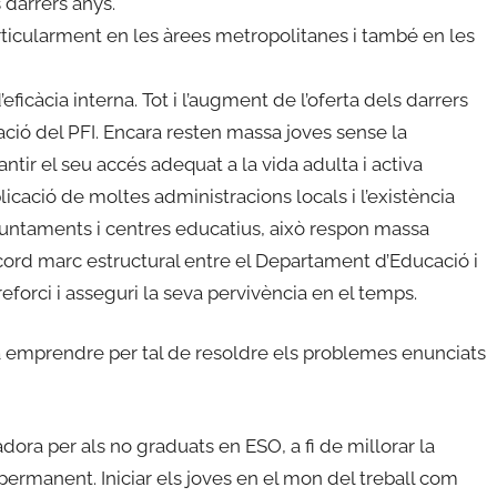
s darrers anys.
 particularment en les àrees metropolitanes i també en les
càcia interna. Tot i l’augment de l’oferta dels darrers
ació del PFI. Encara resten massa joves sense la
ntir el seu accés adequat a la vida adulta i activa
plicació de moltes administracions locals i l’existència
ajuntaments i centres educatius, això respon massa
acord marc estructural entre el Departament d’Educació i
eforci i asseguri la seva pervivència en el temps.
 a emprendre per tal de resoldre els problemes enunciats
dora per als no graduats en ESO, a fi de millorar la
 permanent. Iniciar els joves en el mon del treball com