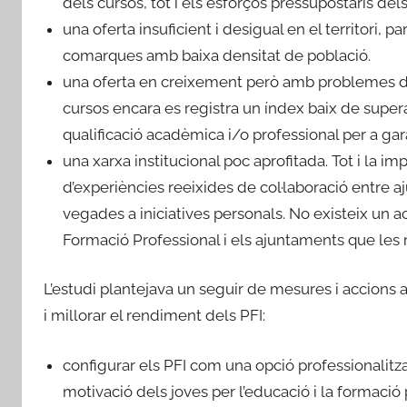
dels cursos, tot i els esforços pressupostaris del
una oferta insuficient i desigual en el territori,
comarques amb baixa densitat de població.
una oferta en creixement però amb problemes d’efi
cursos encara es registra un índex baix de super
qualificació acadèmica i/o professional per a gara
una xarxa institucional poc aprofitada. Tot i la im
d’experiències reeixides de col·laboració entre 
vegades a iniciatives personals. No existeix un 
Formació Professional i els ajuntaments que les r
L’estudi plantejava un seguir de mesures i accions
i millorar el rendiment dels PFI:
configurar els PFI com una opció professionalitza
motivació dels joves per l’educació i la formació