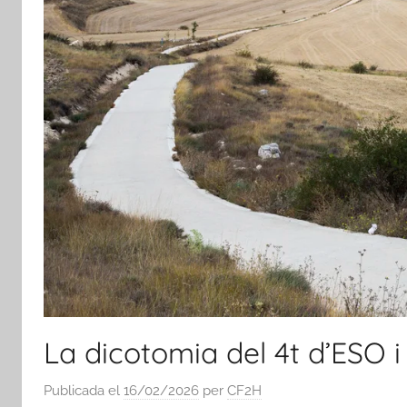
La dicotomia del 4t d’ESO i 
Publicada el
16/02/2026
per
CF2H