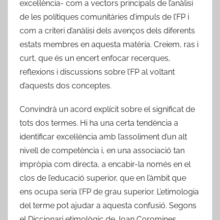
excel·lència- com a vectors principals de l’anàlisi
de les polítiques comunitàries d’impuls de l’FP i
com a criteri d’anàlisi dels avenços dels diferents
estats membres en aquesta matèria. Creiem, ras i
curt, que és un encert enfocar recerques,
reflexions i discussions sobre l’FP al voltant
d’aquests dos conceptes.
Convindrà un acord explícit sobre el significat de
tots dos termes. Hi ha una certa tendència a
identificar excel·lència amb l’assoliment d’un alt
nivell de competència i, en una associació tan
impròpia com directa, a encabir-la només en el
clos de l’educació superior, que en l’àmbit que
ens ocupa seria l’FP de grau superior. L’etimologia
del terme pot ajudar a aquesta confusió. Segons
el Diccionari etimològic de Joan Coromines,