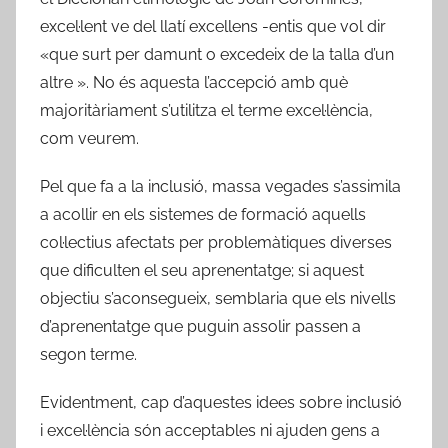
excel·lent ve del llatí excellens -entis que vol dir
«que surt per damunt o excedeix de la talla d’un
altre ». No és aquesta l’accepció amb què
majoritàriament s’utilitza el terme excel·lència,
com veurem.
Pel que fa a la inclusió, massa vegades s’assimila
a acollir en els sistemes de formació aquells
col·lectius afectats per problemàtiques diverses
que dificulten el seu aprenentatge; si aquest
objectiu s’aconsegueix, semblaria que els nivells
d’aprenentatge que puguin assolir passen a
segon terme.
Evidentment, cap d’aquestes idees sobre inclusió
i excel·lència són acceptables ni ajuden gens a