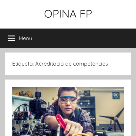
Vés
OPINA FP
al
contingut
Propostes
per
Menú
a
l'impuls
de
l'FP
Etiqueta:
Acreditació de competències